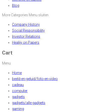
Blog
More Categories
Menu sluiten
Company History
Social Responsibility
Investor Relations
Healijy on Papers
Cart
Menu
Home
beeld-en-geluid/foto-en-video
cadeau
computer
gadgets
gadgets/alle-gadgets
gaming