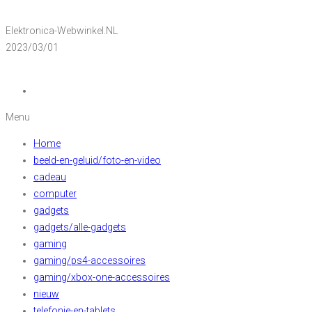
Elektronica-Webwinkel.NL
2023/03/01
Menu
Home
beeld-en-geluid/foto-en-video
cadeau
computer
gadgets
gadgets/alle-gadgets
gaming
gaming/ps4-accessoires
gaming/xbox-one-accessoires
nieuw
telefonie-en-tablets