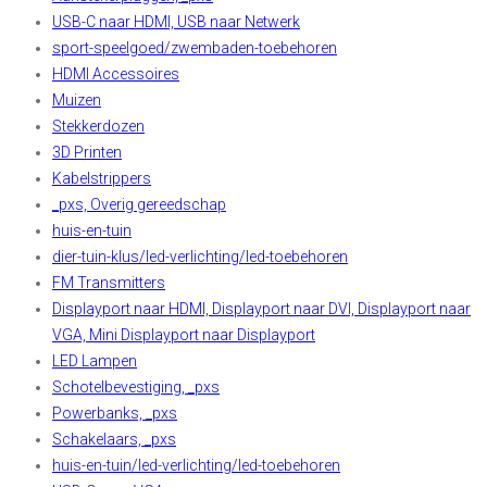
USB-C naar HDMI, USB naar Netwerk
sport-speelgoed/zwembaden-toebehoren
HDMI Accessoires
Muizen
Stekkerdozen
3D Printen
Kabelstrippers
_pxs, Overig gereedschap
huis-en-tuin
dier-tuin-klus/led-verlichting/led-toebehoren
FM Transmitters
Displayport naar HDMI, Displayport naar DVI, Displayport naar
VGA, Mini Displayport naar Displayport
LED Lampen
Schotelbevestiging, _pxs
Powerbanks, _pxs
Schakelaars, _pxs
huis-en-tuin/led-verlichting/led-toebehoren