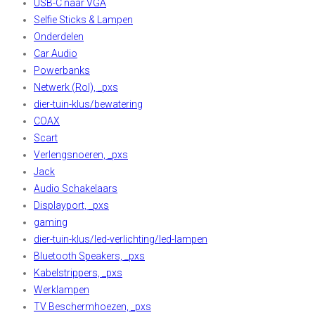
USB-C naar VGA
Selfie Sticks & Lampen
Onderdelen
Car Audio
Powerbanks
Netwerk (Rol), _pxs
dier-tuin-klus/bewatering
COAX
Scart
Verlengsnoeren, _pxs
Jack
Audio Schakelaars
Displayport, _pxs
gaming
dier-tuin-klus/led-verlichting/led-lampen
Bluetooth Speakers, _pxs
Kabelstrippers, _pxs
Werklampen
TV Beschermhoezen, _pxs