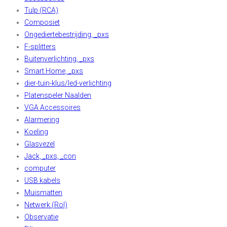
Tulp (RCA)
Composiet
Ongediertebestrijding, _pxs
F-splitters
Buitenverlichting, _pxs
Smart Home, _pxs
dier-tuin-klus/led-verlichting
Platenspeler Naalden
VGA Accessoires
Alarmering
Koeling
Glasvezel
Jack, _pxs, _con
computer
USB kabels
Muismatten
Netwerk (Rol)
Observatie