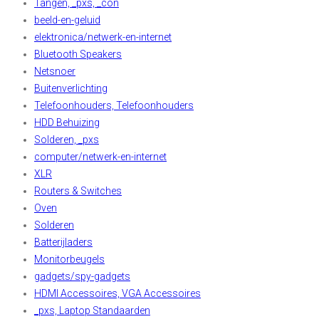
Tangen, _pxs, _con
beeld-en-geluid
elektronica/netwerk-en-internet
Bluetooth Speakers
Netsnoer
Buitenverlichting
Telefoonhouders, Telefoonhouders
HDD Behuizing
Solderen, _pxs
computer/netwerk-en-internet
XLR
Routers & Switches
Oven
Solderen
Batterijladers
Monitorbeugels
gadgets/spy-gadgets
HDMI Accessoires, VGA Accessoires
_pxs, Laptop Standaarden