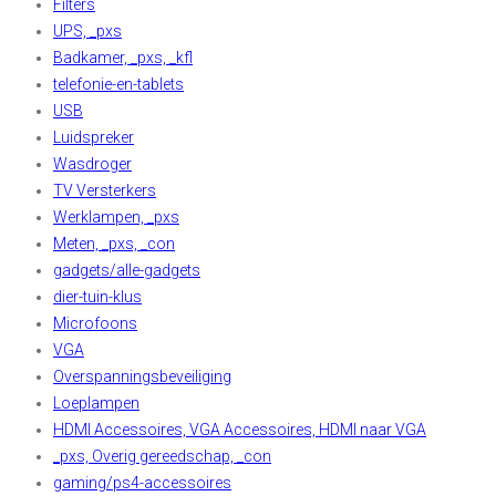
Filters
UPS, _pxs
Badkamer, _pxs, _kfl
telefonie-en-tablets
USB
Luidspreker
Wasdroger
TV Versterkers
Werklampen, _pxs
Meten, _pxs, _con
gadgets/alle-gadgets
dier-tuin-klus
Microfoons
VGA
Overspanningsbeveiliging
Loeplampen
HDMI Accessoires, VGA Accessoires, HDMI naar VGA
_pxs, Overig gereedschap, _con
gaming/ps4-accessoires