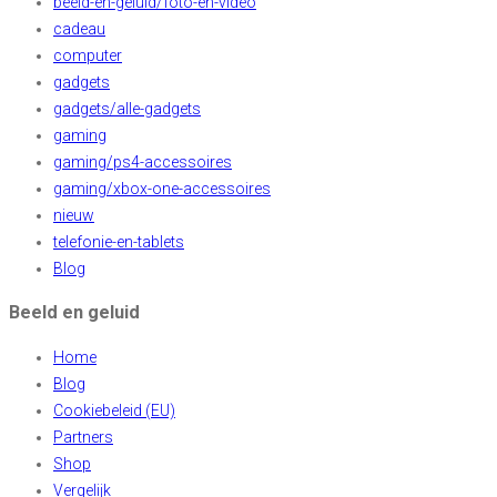
beeld-en-geluid/foto-en-video
cadeau
computer
gadgets
gadgets/alle-gadgets
gaming
gaming/ps4-accessoires
gaming/xbox-one-accessoires
nieuw
telefonie-en-tablets
Blog
Beeld en geluid
Home
Blog
Cookiebeleid (EU)
Partners
Shop
Vergelijk