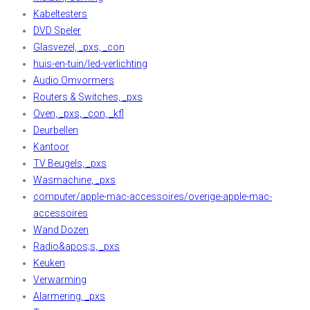
Kabeltesters
DVD Speler
Glasvezel, _pxs, _con
huis-en-tuin/led-verlichting
Audio Omvormers
Routers & Switches, _pxs
Oven, _pxs, _con, _kfl
Deurbellen
Kantoor
TV Beugels, _pxs
Wasmachine, _pxs
computer/apple-mac-accessoires/overige-apple-mac-
accessoires
Wand Dozen
Radio&apos;s, _pxs
Keuken
Verwarming
Alarmering, _pxs