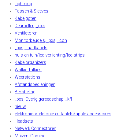
Lightning
Tassen & Sleeves
Kabelgoten
Deurbellen, _pxs
Ventilatoren
Monitorbeugels, _pxs, _con
_pxs, Laadkabels
huis-en-tuin/led-verlichting/led-strips
Kabelorganizers
Walkie Talkies
Weerstations
Afstandsbedieningen
Bekabeling
_pxs, Overig gereedschap, _kfl
nieuw
elektronica/telefonie-en-tablets/apple-accessoires
Headsets
Netwerk Connectoren
Muizen, Gaming