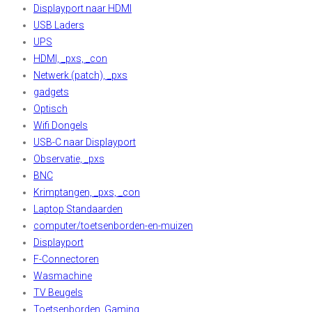
Displayport naar HDMI
USB Laders
UPS
HDMI, _pxs, _con
Netwerk (patch), _pxs
gadgets
Optisch
Wifi Dongels
USB-C naar Displayport
Observatie, _pxs
BNC
Krimptangen, _pxs, _con
Laptop Standaarden
computer/toetsenborden-en-muizen
Displayport
F-Connectoren
Wasmachine
TV Beugels
Toetsenborden, Gaming