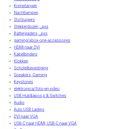
Krimptangen
Nachtlampen
Stofzuigers
Stekkerdozen, _pxs
Batterijladers, _pxs
gaming/xbox-one-accessoires
HDMI naar DVI
Kabelbinders
Klokken
Schotelbevestiging
Speakers, Gaming
Keystones
elektronica/foto-en-video
USB Hub&apos;s & Switches
Audio
Auto USB Laders
DVI naar VGA
USB-C naar HDMI, USB-C naar VGA