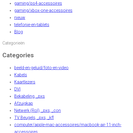
gaming/ps4-accessoires
gaming/xbox-one-accessoires
nieuw
telefonie-en-tablets
Blog
Categorieën
Categories
beeld-en-geluid/foto-en-video
Kabels
Kaartlezers
DVI
Bekabeling, _pxs
Afzuigkap
Netwerk (Rol), _pxs, _con
TV Beugels, _pxs, _kfl
computer/apple-mac-accessoires/macbook-air-11-inch-
accessoires