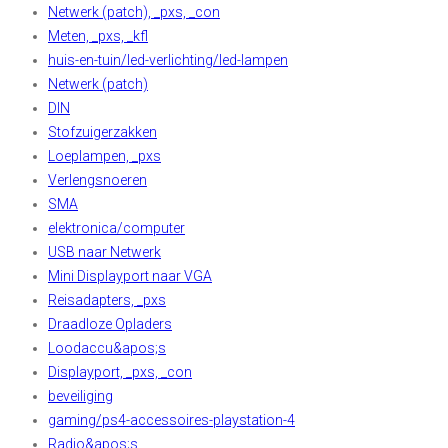
Netwerk (patch), _pxs, _con
Meten, _pxs, _kfl
huis-en-tuin/led-verlichting/led-lampen
Netwerk (patch)
DIN
Stofzuigerzakken
Loeplampen, _pxs
Verlengsnoeren
SMA
elektronica/computer
USB naar Netwerk
Mini Displayport naar VGA
Reisadapters, _pxs
Draadloze Opladers
Loodaccu&apos;s
Displayport, _pxs, _con
beveiliging
gaming/ps4-accessoires-playstation-4
Radio&apos;s