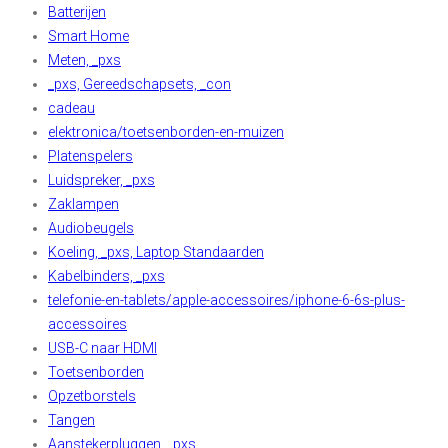
Batterijen
Smart Home
Meten, _pxs
_pxs, Gereedschapsets, _con
cadeau
elektronica/toetsenborden-en-muizen
Platenspelers
Luidspreker, _pxs
Zaklampen
Audiobeugels
Koeling, _pxs, Laptop Standaarden
Kabelbinders, _pxs
telefonie-en-tablets/apple-accessoires/iphone-6-6s-plus-
accessoires
USB-C naar HDMI
Toetsenborden
Opzetborstels
Tangen
Aanstekerpluggen, _pxs