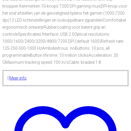
knoppen Kenmerken:10-knops 7200 DPI gaming muisDPI-knop voor
het snel afstellen van de gevoeligheid tijdens het gamen (1000-7200
dpi)12 LED-lichtinstellingen en loskoppelbare zijpanelenComfortabel
ergonomisch ontwerpRubbercoating voor betere grip en
controleSpecificaties:Interface: USB 2.0Optical resolutions:
1000/1600/2400/3200/4800/7200 DPI (default 1600)Refresh rate:
125-250-500-1000 HzAmbidextrous: noButtons: 10 pcs, all
programmableButton life time: 10 million clicksAcceleration: 20
GMaximum tracking speed: 100 in/sCable: braided 1.8
0
Meer info