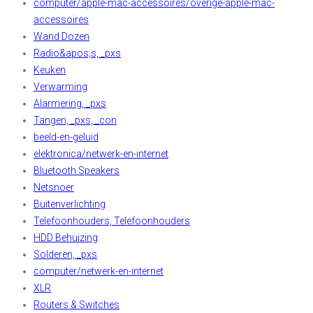
computer/apple-mac-accessoires/overige-apple-mac-
accessoires
Wand Dozen
Radio&apos;s, _pxs
Keuken
Verwarming
Alarmering, _pxs
Tangen, _pxs, _con
beeld-en-geluid
elektronica/netwerk-en-internet
Bluetooth Speakers
Netsnoer
Buitenverlichting
Telefoonhouders, Telefoonhouders
HDD Behuizing
Solderen, _pxs
computer/netwerk-en-internet
XLR
Routers & Switches