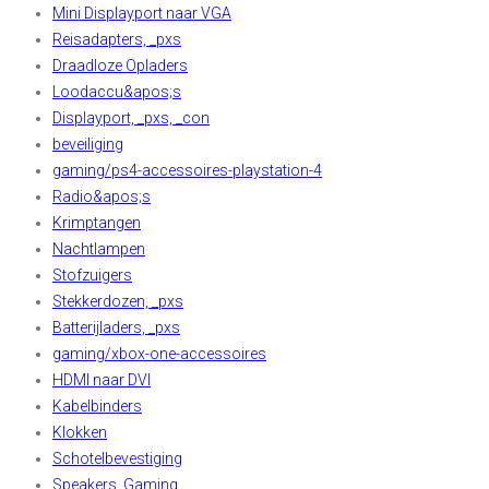
Mini Displayport naar VGA
Reisadapters, _pxs
Draadloze Opladers
Loodaccu&apos;s
Displayport, _pxs, _con
beveiliging
gaming/ps4-accessoires-playstation-4
Radio&apos;s
Krimptangen
Nachtlampen
Stofzuigers
Stekkerdozen, _pxs
Batterijladers, _pxs
gaming/xbox-one-accessoires
HDMI naar DVI
Kabelbinders
Klokken
Schotelbevestiging
Speakers, Gaming