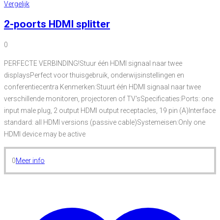
Vergelijk
2-poorts HDMI splitter
0
PERFECTE VERBINDING!Stuur één HDMI signaal naar twee
displaysPerfect voor thuisgebruik, onderwijsinstellingen en
conferentiecentra Kenmerken:Stuurt één HDMI signaal naar twee
verschillende monitoren, projectoren of TV'sSpecificaties:Ports: one
input male plug, 2 output HDMI output receptacles, 19 pin (A)Interface
standard: all HDMI versions (passive cable)Systemeisen:Only one
HDMI device may be active
0
Meer info