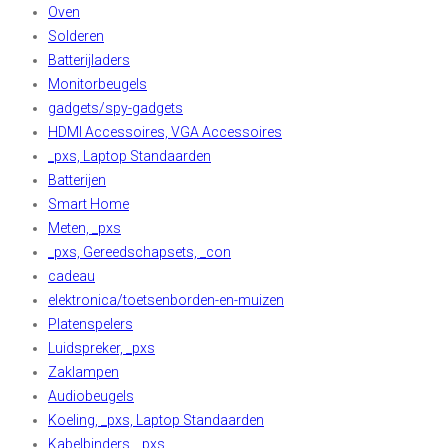
Oven
Solderen
Batterijladers
Monitorbeugels
gadgets/spy-gadgets
HDMI Accessoires, VGA Accessoires
_pxs, Laptop Standaarden
Batterijen
Smart Home
Meten, _pxs
_pxs, Gereedschapsets, _con
cadeau
elektronica/toetsenborden-en-muizen
Platenspelers
Luidspreker, _pxs
Zaklampen
Audiobeugels
Koeling, _pxs, Laptop Standaarden
Kabelbinders, _pxs