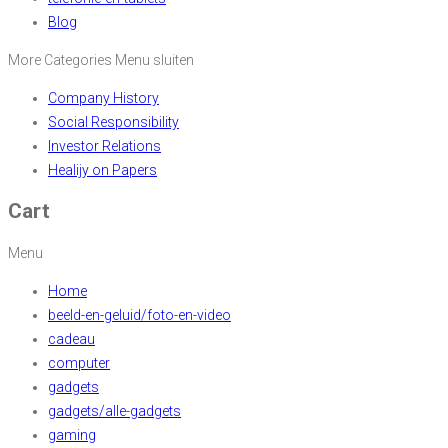
Blog
More Categories
Menu sluiten
Company History
Social Responsibility
Investor Relations
Healijy on Papers
Cart
Menu
Home
beeld-en-geluid/foto-en-video
cadeau
computer
gadgets
gadgets/alle-gadgets
gaming