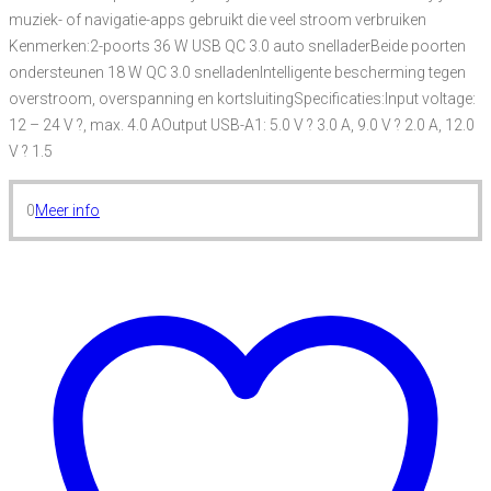
muziek- of navigatie-apps gebruikt die veel stroom verbruiken
Kenmerken:2-poorts 36 W USB QC 3.0 auto snelladerBeide poorten
ondersteunen 18 W QC 3.0 snelladenIntelligente bescherming tegen
overstroom, overspanning en kortsluitingSpecificaties:Input voltage:
12 – 24 V ?, max. 4.0 AOutput USB-A1: 5.0 V ? 3.0 A, 9.0 V ? 2.0 A, 12.0
V ? 1.5
0
Meer info