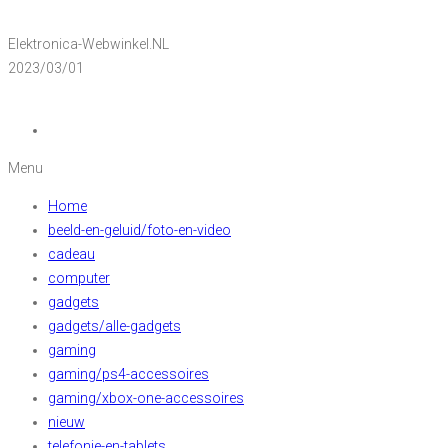
Elektronica-Webwinkel.NL
2023/03/01
Menu
Home
beeld-en-geluid/foto-en-video
cadeau
computer
gadgets
gadgets/alle-gadgets
gaming
gaming/ps4-accessoires
gaming/xbox-one-accessoires
nieuw
telefonie-en-tablets