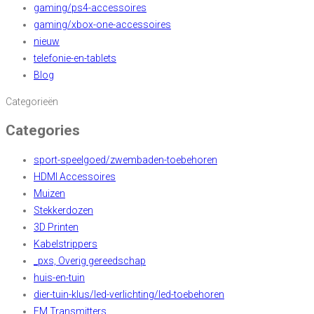
gaming/ps4-accessoires
gaming/xbox-one-accessoires
nieuw
telefonie-en-tablets
Blog
Categorieën
Categories
sport-speelgoed/zwembaden-toebehoren
HDMI Accessoires
Muizen
Stekkerdozen
3D Printen
Kabelstrippers
_pxs, Overig gereedschap
huis-en-tuin
dier-tuin-klus/led-verlichting/led-toebehoren
FM Transmitters