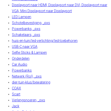
Displayport naar HDMI, Displayport naar DVI, Displayport naar
VGA, Mini Displayport naar Displayport
LED Lampen
Schotelbevestiging, _pxs
Powerbanks, _pxs
Schakelaars, _pxs
huis-en-tuin/led-verlichting/led-toebehoren
USB-C naar VGA
Selfie Sticks & Lampen
Onderdelen
Car Audio
Powerbanks
Netwerk (Rol), _pxs
dier-tuin-klus/bewatering
COAX
Scart
Verlengsnoeren, _pxs
Jack