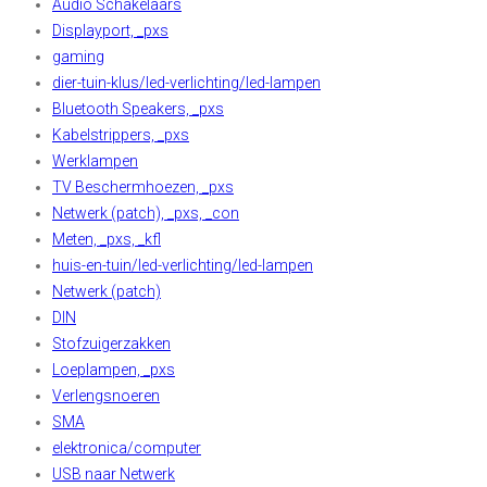
Audio Schakelaars
Displayport, _pxs
gaming
dier-tuin-klus/led-verlichting/led-lampen
Bluetooth Speakers, _pxs
Kabelstrippers, _pxs
Werklampen
TV Beschermhoezen, _pxs
Netwerk (patch), _pxs, _con
Meten, _pxs, _kfl
huis-en-tuin/led-verlichting/led-lampen
Netwerk (patch)
DIN
Stofzuigerzakken
Loeplampen, _pxs
Verlengsnoeren
SMA
elektronica/computer
USB naar Netwerk