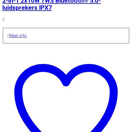
2-in-1 2x10W TWS Bluetooth® 5.0-
luidsprekers IPX7
0
0
Meer info