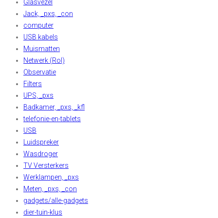
Glasvezel
Jack, _pxs, _con
computer
USB kabels
Muismatten
Netwerk (Rol)
Observatie
Filters
UPS, _pxs
Badkamer, _pxs, _kfl
telefonie-en-tablets
USB
Luidspreker
Wasdroger
TV Versterkers
Werklampen, _pxs
Meten, _pxs, _con
gadgets/alle-gadgets
dier-tuin-klus