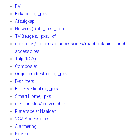
DVI
Bekabeling, _pxs
Afzuigkap
Netwerk (Rol), _pxs, _con
TV Beugels, _pxs, _kfl
computer/apple-mac-accessoires/macbook-air-11-inch-
accessoires
Tulp (RCA)
Composiet
Ongediertebestrijding, _pxs
F-splitters
Buitenverlichting, _pxs
Smart Home, _pxs
dier-tuin-klus/led-verlichting
Platenspeler Naalden
VGA Accessoires
Alarmering
Koeling