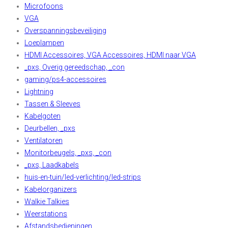
Microfoons
VGA
Overspanningsbeveiliging
Loeplampen
HDMI Accessoires, VGA Accessoires, HDMI naar VGA
_pxs, Overig gereedschap, _con
gaming/ps4-accessoires
Lightning
Tassen & Sleeves
Kabelgoten
Deurbellen, _pxs
Ventilatoren
Monitorbeugels, _pxs, _con
_pxs, Laadkabels
huis-en-tuin/led-verlichting/led-strips
Kabelorganizers
Walkie Talkies
Weerstations
Afstandsbedieningen