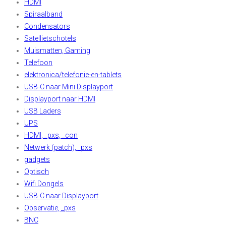
HDMI
Spiraalband
Condensators
Satellietschotels
Muismatten, Gaming
Telefoon
elektronica/telefonie-en-tablets
USB-C naar Mini Displayport
Displayport naar HDMI
USB Laders
UPS
HDMI, _pxs, _con
Netwerk (patch), _pxs
gadgets
Optisch
Wifi Dongels
USB-C naar Displayport
Observatie, _pxs
BNC