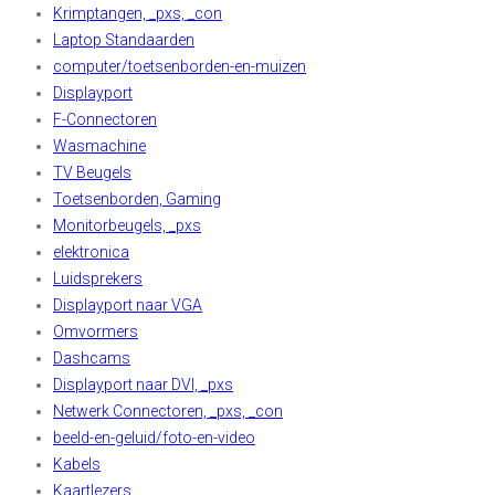
Krimptangen, _pxs, _con
Laptop Standaarden
computer/toetsenborden-en-muizen
Displayport
F-Connectoren
Wasmachine
TV Beugels
Toetsenborden, Gaming
Monitorbeugels, _pxs
elektronica
Luidsprekers
Displayport naar VGA
Omvormers
Dashcams
Displayport naar DVI, _pxs
Netwerk Connectoren, _pxs, _con
beeld-en-geluid/foto-en-video
Kabels
Kaartlezers