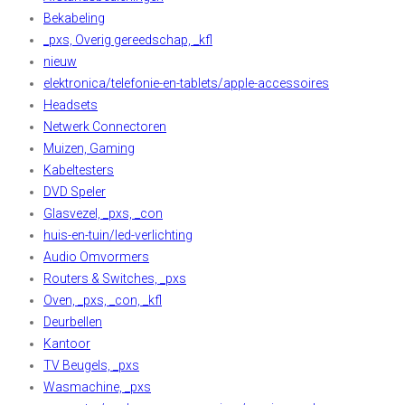
Bekabeling
_pxs, Overig gereedschap, _kfl
nieuw
elektronica/telefonie-en-tablets/apple-accessoires
Headsets
Netwerk Connectoren
Muizen, Gaming
Kabeltesters
DVD Speler
Glasvezel, _pxs, _con
huis-en-tuin/led-verlichting
Audio Omvormers
Routers & Switches, _pxs
Oven, _pxs, _con, _kfl
Deurbellen
Kantoor
TV Beugels, _pxs
Wasmachine, _pxs