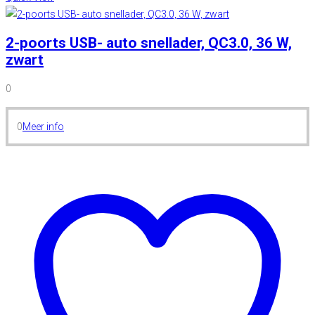
2-poorts USB- auto snellader, QC3.0, 36 W,
zwart
0
0
Meer info